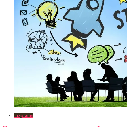
Стартапы