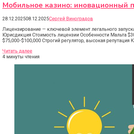
Мобильное казино: иновационный п
28.12.2025
08.12.2025
Сергей Виноградов
Лицензирование — ключевой элемент легального запуска
Юрисдикция Стоимость лицензии Особенности Мальта $30,
$75,000-$100,000 Строгий регулятор, высокая репутация 
Читать далее
4 минуты чтения