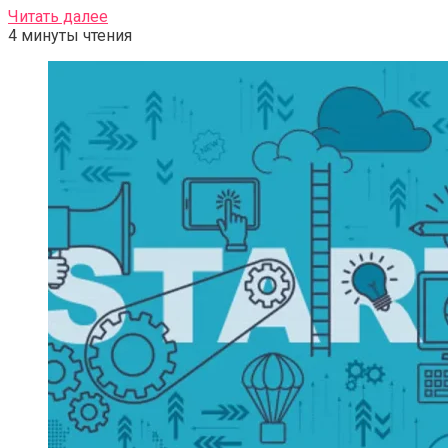
Читать далее
4 минуты чтения