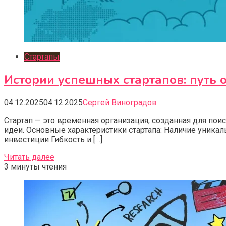
Стартапы
Истории успешных стартапов: путь 
04.12.2025
04.12.2025
Сергей Виноградов
Стартап — это временная организация, созданная для п
идеи. Основные характеристики стартапа: Наличие уник
инвестиции Гибкость и […]
Читать далее
3 минуты чтения