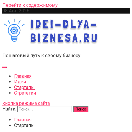
Перейти к содержимому
08 Авг, 2026
Пошаговый путь к своему бизнесу
Главная
Идеи
Стартапы
Стратегии
кнопка режима сайта
Найти:
Главная
Стартапы