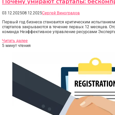
Почему умирают стартапы: бескомп
03.12.2025
08.12.2025
Сергей Виноградов
Первый год бизнеса становится критическим испытанием
стартапов закрываются в течение первых 12 месяцев. О
команда Неэффективное управление ресурсами Эксперты
Читать далее
5 минут чтения