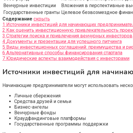
Венчурные инвестиции
Вложения в перспективные вы
Государственные гранты
Целевое безвозмездное финан
Содержание
скрыть
1
Источники инвестиций для начинающих предпринимате
2
Как оценить инвестиционную привлекательность проек
3
Стратегии поиска и привлечения венчурных инвесторов
4
Документы и презентации для успешного питчинга
5
Виды инвестиционных соглашений: преимущества и ри
6
Альтернативные способы финансирования стартапа
7
Юридические аспекты взаимодействия с инвесторами
Источники инвестиций для начина
Начинающие предприниматели могут использовать неско
Личные сбережения
Средства друзей и семьи
Бизнес-ангелы
Венчурные фонды
Краудфандинговые платформы
Государственные программы поддержки