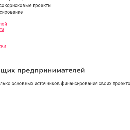
сокорисковые проекты
сирование
лей
та
ски
ющих предпринимателей
лько основных источников финансирования своих проекто