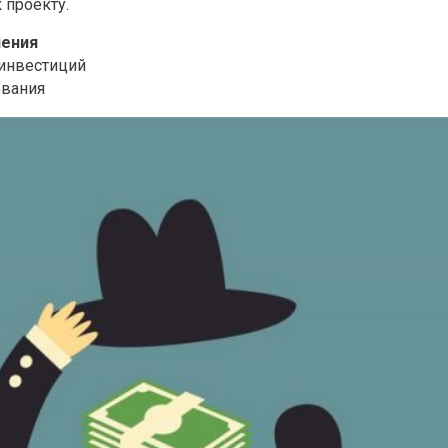
 проекту.
чения
инвестиций
ования